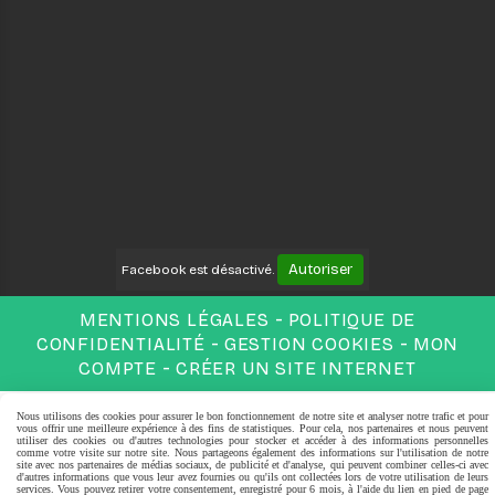
Autoriser
Facebook est désactivé.
MENTIONS LÉGALES
POLITIQUE DE
CONFIDENTIALITÉ
GESTION COOKIES
MON
COMPTE
CRÉER UN SITE INTERNET
Nous utilisons des cookies pour assurer le bon fonctionnement de notre site et analyser notre trafic et pour
vous offrir une meilleure expérience à des fins de statistiques. Pour cela, nos partenaires et nous peuvent
utiliser des cookies ou d'autres technologies pour stocker et accéder à des informations personnelles
comme votre visite sur notre site. Nous partageons également des informations sur l'utilisation de notre
site avec nos partenaires de médias sociaux, de publicité et d'analyse, qui peuvent combiner celles-ci avec
d'autres informations que vous leur avez fournies ou qu'ils ont collectées lors de votre utilisation de leurs
services. Vous pouvez retirer votre consentement, enregistré pour 6 mois, à l'aide du lien en pied de page