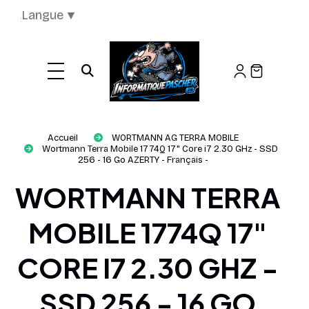
Panneau de gestion des cookies
Langue
▼
Ouvrir la recherche
Accueil
WORTMANN AG TERRA MOBILE
Wortmann Terra Mobile 1774Q 17" Core i7 2.30 GHz - SSD
256 - 16 Go AZERTY - Français -
WORTMANN TERRA
MOBILE 1774Q 17"
CORE I7 2.30 GHZ -
SSD 256 - 16 GO