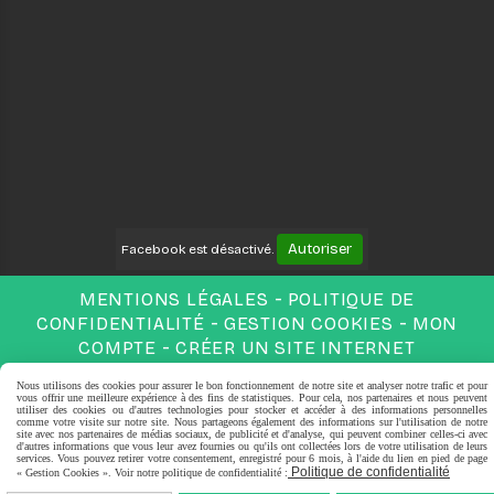
Autoriser
Facebook est désactivé.
MENTIONS LÉGALES
POLITIQUE DE
CONFIDENTIALITÉ
GESTION COOKIES
MON
COMPTE
CRÉER UN SITE INTERNET
Nous utilisons des cookies pour assurer le bon fonctionnement de notre site et analyser notre trafic et pour
vous offrir une meilleure expérience à des fins de statistiques. Pour cela, nos partenaires et nous peuvent
utiliser des cookies ou d'autres technologies pour stocker et accéder à des informations personnelles
comme votre visite sur notre site. Nous partageons également des informations sur l'utilisation de notre
site avec nos partenaires de médias sociaux, de publicité et d'analyse, qui peuvent combiner celles-ci avec
d'autres informations que vous leur avez fournies ou qu'ils ont collectées lors de votre utilisation de leurs
services. Vous pouvez retirer votre consentement, enregistré pour 6 mois, à l'aide du lien en pied de page
Politique de confidentialité
« Gestion Cookies ». Voir notre politique de confidentialité :