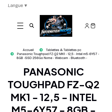
Panneau de gestion des cookies
Langue
▼
Ouvrir la recherche
Accueil
Tablettes & Tablettes pc
Panasonic Toughpad FZ-Q2 MK1 - 12,5 - Intel m5-6Y57 -
8GB -SSD 256Go Nvme - Webcam - Bluetooth -
PANASONIC
TOUGHPAD FZ-Q2
MK1 - 12,5 - INTEL
M5-6Y57 - 8GB -