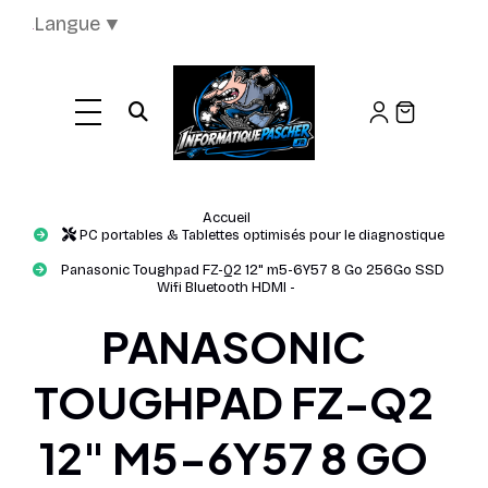
Panneau de gestion des cookies
Langue
▼
Ouvrir la recherche
Accueil
PC portables & Tablettes optimisés pour le diagnostique
Panasonic Toughpad FZ-Q2 12" m5-6Y57 8 Go 256Go SSD
Wifi Bluetooth HDMI -
PANASONIC
TOUGHPAD FZ-Q2
12" M5-6Y57 8 GO