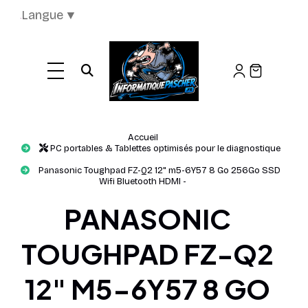
Panneau de gestion des cookies
Langue
▼
Ouvrir la recherche
Accueil
PC portables & Tablettes optimisés pour le diagnostique
Panasonic Toughpad FZ-Q2 12" m5-6Y57 8 Go 256Go SSD
Wifi Bluetooth HDMI -
PANASONIC
TOUGHPAD FZ-Q2
12" M5-6Y57 8 GO