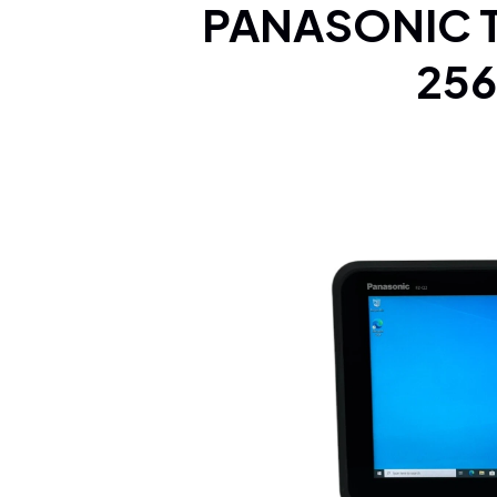
PANASONIC TOUGHPAD FZ-Q2 12" M5-6Y57 8 GO
25