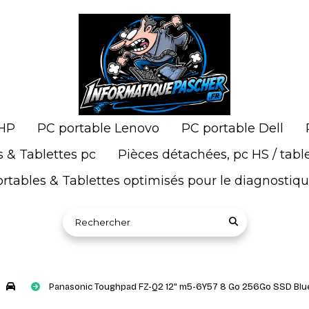
 HP
PC portable Lenovo
PC portable Dell
s & Tablettes pc
Pièces détachées, pc HS / tabl
rtables & Tablettes optimisés pour le diagnostiq
Rechercher sur le site
Panasonic Toughpad FZ-Q2 12" m5-6Y57 8 Go 256Go SSD Blu