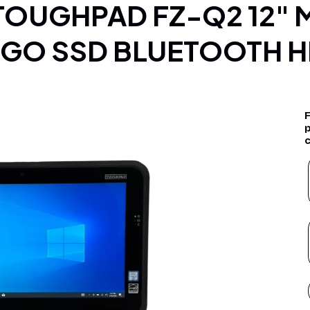
6GO SSD BLUETOOTH H
F
p