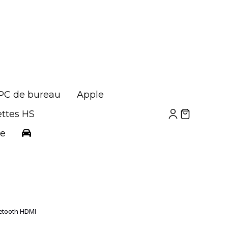
PC de bureau
Apple
ettes HS
ue
etooth HDMI