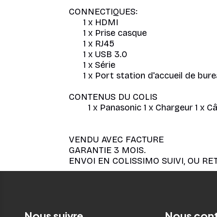
CONNECTIQUES:
1 x HDMI
1 x Prise casque
1 x RJ45
1 x USB 3.0
1 x Série
1 x Port station d'accueil de burea
CONTENUS DU COLIS
1 x Panasonic 1 x Chargeur 1 x Câble
VENDU AVEC FACTURE
GARANTIE 3 MOIS.
ENVOI EN COLISSIMO SUIVI, OU RE
Nous suivre
Nous con