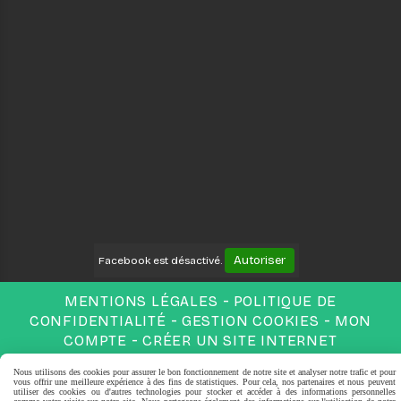
Autoriser
Facebook est désactivé.
MENTIONS LÉGALES
POLITIQUE DE
CONFIDENTIALITÉ
GESTION COOKIES
MON
COMPTE
CRÉER UN SITE INTERNET
Nous utilisons des cookies pour assurer le bon fonctionnement de notre site et analyser notre trafic et pour
vous offrir une meilleure expérience à des fins de statistiques. Pour cela, nos partenaires et nous peuvent
utiliser des cookies ou d'autres technologies pour stocker et accéder à des informations personnelles