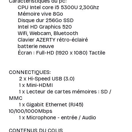
Caractéristiques du pc:
CPU Intel core i5 5300U 2,30Ghz
Mémoire vive 8Go
Disque dur 256Go SSD
Intel HD Graphics 520
Wifi, Webcam, Bluetooth
Clavier AZERTY rétro-éclairé
batterie neuve
Écran : Full-HD (1920 x 1080) Tactile
CONNECTIQUES:
2 x Hi-Speed USB (3.0)
1 x Mini-HDMI
1 x Lecteur de cartes mémoires : SD /
MMC
1 x Gigabit Ethernet (RJ45)
10/100/1000Mbps
1 x Microphone - entrée / Audio
CONTENUS DU COLIS