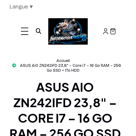
Panneau de gestion des cookies
Langue
▼
Ouvrir la recherche
Accueil
ASUS AiO ZN242iFD 23,8" – Core i7 – 16 Go RAM – 256
Go SSD + 1To HDD
ASUS AIO
ZN242IFD 23,8" –
CORE I7 – 16 GO
RAM – 256 GO SSD