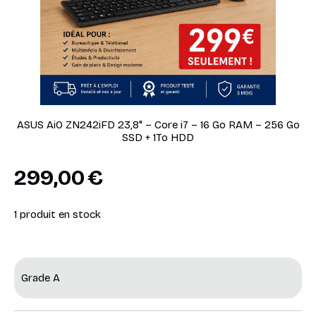
ASUS AiO ZN242iFD 23,8" – Core i7 – 16 Go RAM – 256 Go
SSD + 1To HDD
299,00
€
1
produit en stock
Grade A