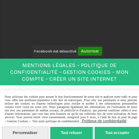
Autoriser
Facebook est désactivé.
MENTIONS LÉGALES
POLITIQUE DE
CONFIDENTIALITÉ
GESTION COOKIES
MON
COMPTE
CRÉER UN SITE INTERNET
Nous utilisons des cookies pour assurer le bon fonctionnement de notre site et analyser notre trafic et pour
vous offrir une meilleure expérience à des fins de statistiques. Pour cela, nos partenaires et nous peuvent
utiliser des cookies ou d'autres technologies pour stocker et accéder à des informations personnelles
comme votre visite sur notre site. Nous partageons également des informations sur l'utilisation de notre
site avec nos partenaires de médias sociaux, de publicité et d'analyse, qui peuvent combiner celles-ci avec
d'autres informations que vous leur avez fournies ou qu'ils ont collectées lors de votre utilisation de leurs
services. Vous pouvez retirer votre consentement, enregistré pour 6 mois, à l'aide du lien en pied de page
Politique de confidentialité
« Gestion Cookies ». Voir notre politique de confidentialité :
Personnaliser
Tout refuser
Tout accepter