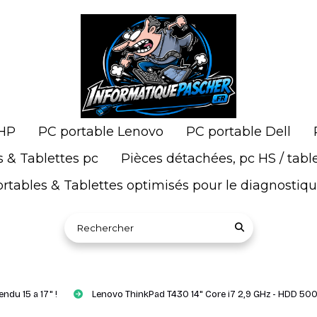
 HP
PC portable Lenovo
PC portable Dell
s & Tablettes pc
Pièces détachées, pc HS / tabl
rtables & Tablettes optimisés pour le diagnostiq
Rechercher sur le site
endu 15 a 17" !
Lenovo ThinkPad T430 14" Core i7 2,9 GHz - HDD 50