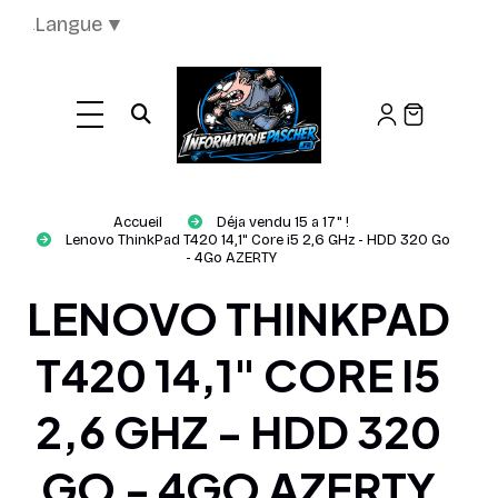
Panneau de gestion des cookies
Langue
▼
Ouvrir la recherche
Accueil
Déja vendu 15 a 17" !
Lenovo ThinkPad T420 14,1" Core i5 2,6 GHz - HDD 320 Go
- 4Go AZERTY
LENOVO THINKPAD
T420 14,1" CORE I5
2,6 GHZ - HDD 320
GO - 4GO AZERTY