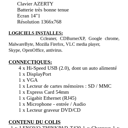
Clavier AZERTY
Batterie très bonne tenue
Ecran 14"1
Résolution 1366x768
LOGICIELS INSTALLES:
Ccleaner, CDBurnerXP, Google chrome,
MalwareByte, Mozilla Firefox, VLC media player,
Skype, OpenOffice, antivirus.
CONNECTIQUES:
4 x Hi-Speed USB (2.0), dont un auto alimenté
1 x DisplayPort
1 x VGA
1 x Lecteur de cartes mémoires : SD / MMC
1 x Express Card 54mm
1 x Gigabit Ethernet (RJ45)
1 x Microphone - entrée / Audio
1 x Lecteur graveur DVD/CD
CONTENU DU COLIS
1 x LENOVO THINKPAD T420 1 x Chargeur 1 x