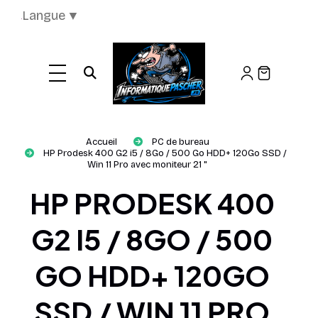
Panneau de gestion des cookies
Langue
▼
Ouvrir la recherche
Accueil
PC de bureau
HP Prodesk 400 G2 i5 / 8Go / 500 Go HDD+ 120Go SSD /
Win 11 Pro avec moniteur 21 "
HP PRODESK 400
G2 I5 / 8GO / 500
GO HDD+ 120GO
SSD / WIN 11 PRO