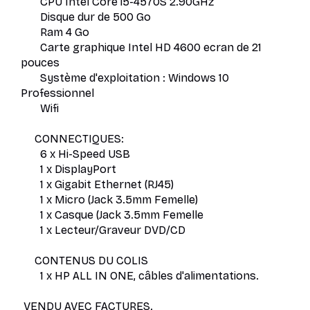
CPU Intel Core i5-4570S 2.90GHz
Disque dur de 500 Go
Ram 4 Go
Carte graphique Intel HD 4600 ecran de 21
pouces
Système d'exploitation : Windows 10
Professionnel
Wifi
CONNECTIQUES:
6 x Hi-Speed USB
1 x DisplayPort
1 x Gigabit Ethernet (RJ45)
1 x Micro (Jack 3.5mm Femelle)
1 x Casque (Jack 3.5mm Femelle
1 x Lecteur/Graveur DVD/CD
CONTENUS DU COLIS
1 x HP ALL IN ONE, câbles d'alimentations.
VENDU AVEC FACTURES.