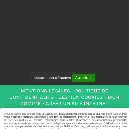
Autoriser
Facebook est désactivé.
MENTIONS LÉGALES
POLITIQUE DE
CONFIDENTIALITÉ
GESTION COOKIES
MON
COMPTE
CRÉER UN SITE INTERNET
Nous utilisons des cookies pour assurer le bon fonctionnement de notre site et analyser notre trafic et pour
vous offrir une meilleure expérience à des fins de statistiques. Pour cela, nos partenaires et nous peuvent
utiliser des cookies ou d'autres technologies pour stocker et accéder à des informations personnelles
comme votre visite sur notre site. Nous partageons également des informations sur l'utilisation de notre
site avec nos partenaires de médias sociaux, de publicité et d'analyse, qui peuvent combiner celles-ci avec