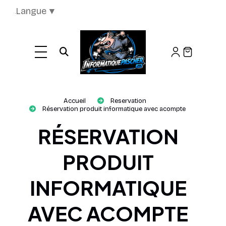
Panneau de gestion des cookies
Langue
▼
Ouvrir la recherche
Accueil
Reservation
Réservation produit informatique avec acompte
RÉSERVATION
PRODUIT
INFORMATIQUE
AVEC ACOMPTE